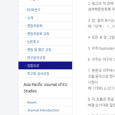
2. 원고의 첫 장
- EU학연구
경제학문헌목록 주
- 소개
3. 장, 절의 표시
- 편집위원회
예: 1단계： Ⅰ, Ⅱ, 
- 편집위원회 규정
4. 모든 표 및 그
- 논문투고
5. 각주(footn
- 편집 및 발간 규정
- 연구윤리규정
6. 각주는 어구의
- 집필요강
7. 본문과 각주에
- 투고및 심사규정
것을 원칙으로 한다
시한다.
Asia Pacific Journal of EU
예: (1990, p.221)
Studies
8. 각 文獻은 한
- Issues
배열 순서대로 일련
- Journal Introduction