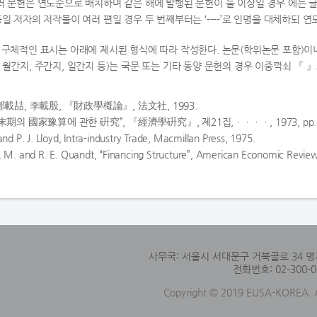
여러 문헌은 연도순으로 배치하며 같은 해에 발행된 문헌이 둘 이상일 경우 에는 글에
 동일 저자의 저작물이 여러 편일 경우 두 번째부터는 ‘----’로 인명을 대체하되 
의 구체적인 표시는 아래에 제시된 형식에 따라 작성한다. 논문(학위논문 포함)이나 
, 월간지, 주간지, 일간지 등)는 국문 또는 기타 동양 문헌의 경우 이중꺽쇠 『 
 鄭載喆, 李載殷, 『財政學槪論』, 法文社, 1993.
 末期의 國家豫算에 관한 硏究”, 『經濟學硏究』, 제21집,ㆍㆍㆍㆍ, 1973, pp.2
and P. J. Lloyd, Intra-industry Trade, Macmillan Press, 1975.
. M. and R. E. Quandt, “Financing Structure”, American Economic Review
사무국: 서울시 서대문구 거북골로 34 명
전화번호: 02-300-0
Copyright © 2019 EUSA-KOREA. Al