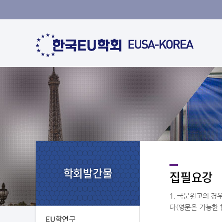
학회발간물
집필요강
1. 국문원고의 경
다(영문은 가능한 
EU학연구